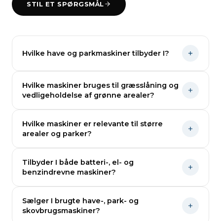
STIL ET SPØRGSMÅL
Hvilke have og parkmaskiner tilbyder I?
Vi tilbyder et bredt udvalg af maskiner til
Hvilke maskiner bruges til græsslåning og
vedligeholdelse af grønne områder. Det
vedligeholdelse af grønne arealer?
inkluderer blandt andet plæneklippere,
robotter, havetraktorer, hækkeklippere,
Til græsslåning anvendes typisk plæneklippere,
Hvilke maskiner er relevante til større
buskryddere og løvblæsere. Vi sælger både til
havetraktorer og større parkmaskiner. Til
arealer og parker?
private og professionelle.
vedligeholdelse bruges også hækkeklippere,
kanttrimmere og løvblæsere, som sikre et pænt
Til større områder bruges ofte havetraktorer,
Tilbyder I både batteri-, el- og
resultat året rundt.
frontridere eller zero-turn maskiner, som er
benzindrevne maskiner?
designet til effektiv drift og høj kapacitet.
Ja, vi tilbyder et bredt udvalg af maskiner med
Sælger I brugte have-, park- og
både batteri, el og benzin.
skovbrugsmaskiner?