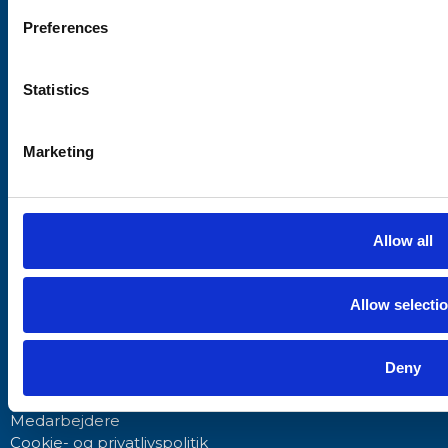
Åbningstider
Mandag - Torsdag
07:30-16:30
Fredag
07:30-16:00
Lørdag
09:00-12:00
Ved akut behov: 61 74 30 68
Kontakt
Hjardalvej 4
7700 Thisted
+45 97 92 15 61
info@thytraktor.dk
Links
Om os
Leverandører
Medarbejdere
Cookie- og privatlivspolitik