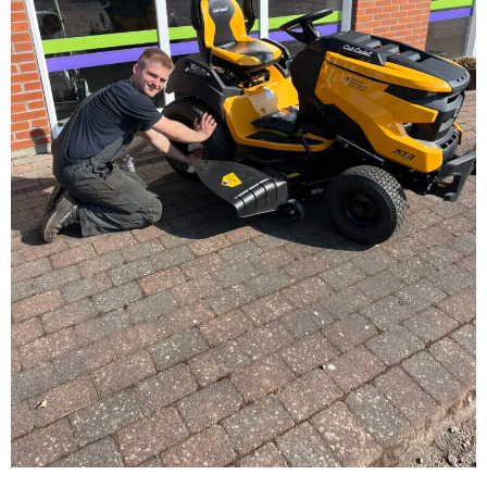
This website uses cookies
We use cookies to personalise content and ads, to
provide social media features and to analyse our traffic.
We also share information about your use of our site with
our social media, advertising and analytics partners who
may combine it with other information that you’ve
provided to them or that they’ve collected from your use
of their services.
Consent
Necessary
Selection
Preferences
Statistics