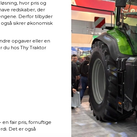
løsning, hvor pris og
t have redskaber, der
engene. Derfor tilbyder
n også sikrer økonomisk
ndre opgaver eller en
er du hos Thy Traktor
n fair pris, fornuftige
rdi. Det er også