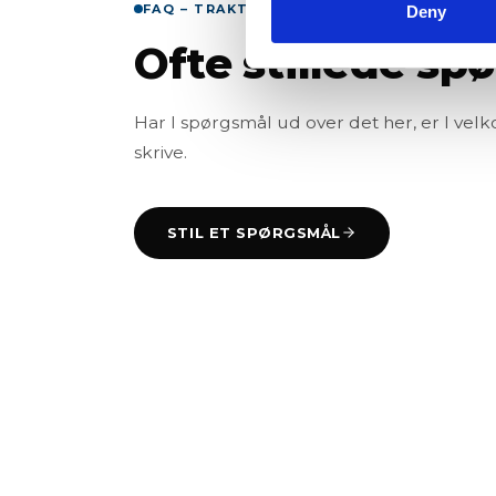
FAQ – TRAKTORER
Deny
Ofte stillede sp
Har I spørgsmål ud over det her, er I velko
skrive.
STIL ET SPØRGSMÅL