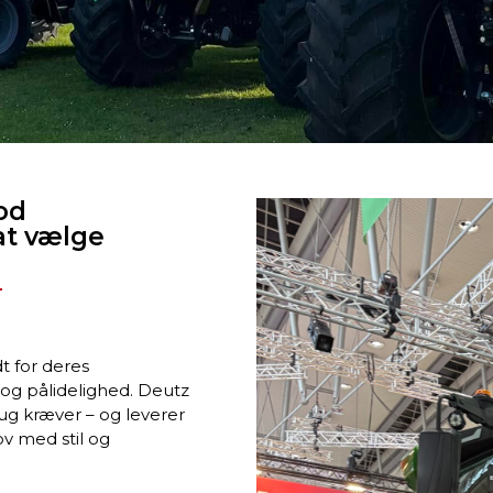
od
at vælge
t for deres
 og pålidelighed. Deutz
ug kræver – og leverer
ov med stil og