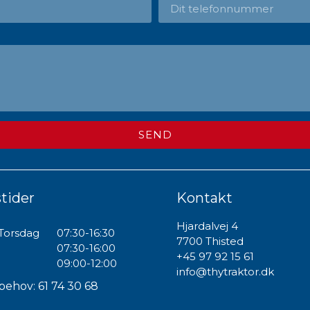
SEND
tider
Kontakt
Hjardalvej 4
Torsdag
07:30-16:30
7700 Thisted
07:30-16:00
+45 97 92 15 61
09:00-12:00
info@thytraktor.dk
behov: 61 74 30 68