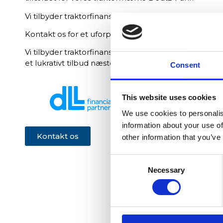
Vi tilbyder traktorfinansiering via DLL & Dansk Erhverv
Kontakt os for et uforpligtende tilbud.
Vi tilbyder traktorfinansiering via
Dansk Erhvervs Fin
et lukrativt tilbud næste gang du skal handle traktor
Consent
This website uses cookies
We use cookies to personalis
information about your use of
Kontakt os
other information that you’ve
Consent
Necessary
Selection